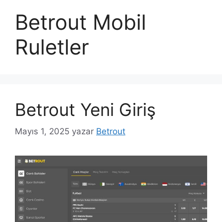
Betrout Mobil
Ruletler
Betrout Yeni Giriş
Mayıs 1, 2025
yazar
Betrout