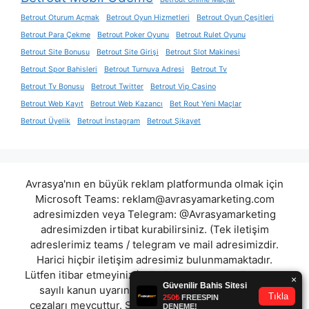
Betrout Oturum Açmak
Betrout Oyun Hizmetleri
Betrout Oyun Çeşitleri
Betrout Para Çekme
Betrout Poker Oyunu
Betrout Rulet Oyunu
Betrout Site Bonusu
Betrout Site Girişi
Betrout Slot Makinesi
Betrout Spor Bahisleri
Betrout Turnuva Adresi
Betrout Tv
Betrout Tv Bonusu
Betrout Twitter
Betrout Vip Casino
Betrout Web Kayıt
Betrout Web Kazancı
Bet Rout Yeni Maçlar
Betrout Üyelik
Betrout İnstagram
Betrout Şikayet
Avrasya'nın en büyük reklam platformunda olmak için
Microsoft Teams:
reklam@avrasyamarketing.com
adresimizden veya Telegram: @Avrasyamarketing
adresimizden irtibat kurabilirsiniz. (Tek iletişim
adreslerimiz teams / telegram ve mail adresimizdir.
Harici hiçbir iletişim adresimiz bulunmamaktadır.
Lütfen itibar etmeyiniz.) Türkiye yasalarına göre 7258
sayılı kanun uyarınca yasa dışı bahis oynamanın
cezaları mevcuttur. Şu an bulunduğunuz site hiç bir