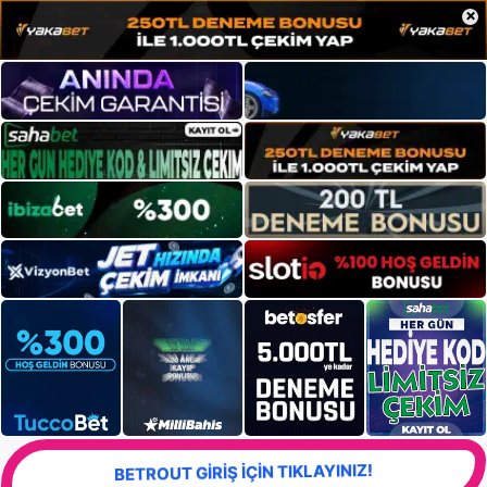
×
BETROUT GİRİŞ İÇİN TIKLAYINIZ!