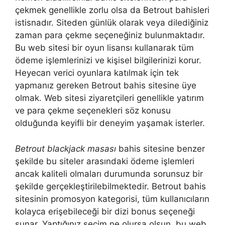
çekmek genellikle zorlu olsa da Betrout bahisleri
istisnadır. Siteden günlük olarak veya dilediğiniz
zaman para çekme seçeneğiniz bulunmaktadır.
Bu web sitesi bir oyun lisansı kullanarak tüm
ödeme işlemlerinizi ve kişisel bilgilerinizi korur.
Heyecan verici oyunlara katılmak için tek
yapmanız gereken Betrout bahis sitesine üye
olmak. Web sitesi ziyaretçileri genellikle yatırım
ve para çekme seçenekleri söz konusu
olduğunda keyifli bir deneyim yaşamak isterler.
Betrout blackjack masası
bahis sitesine benzer
şekilde bu siteler arasındaki ödeme işlemleri
ancak kaliteli olmaları durumunda sorunsuz bir
şekilde gerçekleştirilebilmektedir. Betrout bahis
sitesinin promosyon kategorisi, tüm kullanıcıların
kolayca erişebileceği bir dizi bonus seçeneği
sunar. Yaptığınız seçim ne olursa olsun, bu web