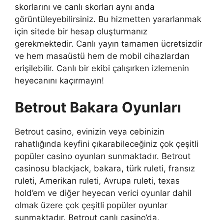
skorlarını ve canlı skorları aynı anda
görüntüleyebilirsiniz. Bu hizmetten yararlanmak
için sitede bir hesap oluşturmanız
gerekmektedir. Canlı yayın tamamen ücretsizdir
ve hem masaüstü hem de mobil cihazlardan
erişilebilir. Canlı bir ekibi çalışırken izlemenin
heyecanını kaçırmayın!
Betrout Bakara Oyunları
Betrout casino, evinizin veya cebinizin
rahatlığında keyfini çıkarabileceğiniz çok çeşitli
popüler casino oyunları sunmaktadır. Betrout
casinosu blackjack, bakara, türk ruleti, fransız
ruleti, Amerikan ruleti, Avrupa ruleti, texas
hold’em ve diğer heyecan verici oyunlar dahil
olmak üzere çok çeşitli popüler oyunlar
sunmaktadır. Betrout canlı casino’da,