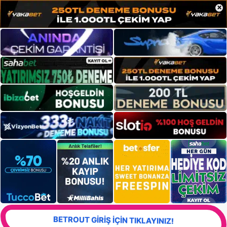
×
BETROUT GİRİŞ İÇİN TIKLAYINIZ!