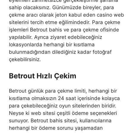
sahip olacaksınız. Günümüzde bireyler, para
çekme aracı olarak jeton kabul eden casino web
sitelerini tercih etme eğilimindedir. Para çekme
işlemleri Betrout bahis ve para çekme ofisinde
yapılabilir. Ayrıca ziyaret edebileceğiniz
lokasyonlarda herhangi bir kısıtlama
bulunmadığından dilediğiniz kadar fotoğraf
çekebilirsiniz.
Betrout Hızlı Çekim
Betrout günlük para çekme limiti, herhangi bir
kısıtlama olmaksızın 24 saat içerisinde kolayca
para çekebileceğiniz oyun sitelerinden biridir.
Neyse ki web sitesi çeşitli ödeme seçenekleri
sunuyor. Betrout bahis sitesi, kullanıcılarına
herhangi bir ödeme sorunu yaşamadan