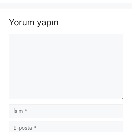
Yorum yapın
Yorum
İsim
E-
posta