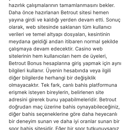
hazırlık çalışmalarının tamamlanmasını bekler.
Daha önce hazırlanan Betrout sitesi hemen
yayına girdi ve kaldığı yerden devam etti. Sonuç
olarak, web sitesinde saklanan tüm kullanıcı
verileri ve temel altyapı dosyaları, kesintinin
meydana geldiği andan itibaren normal şekilde
çalışmaya devam edecektir. Casino web
sitelerinin hem kullanıcıları hem de üyeleri,
Betrout Bonus hesaplarına giriş yapmak için aynı
bilgileri kullanır. Üyenin hesabında veya ilgili
diğer bilgilerde herhangi bir değişiklik
olmayacaktır. Tek fark, canlı bahis platformuna
erişmek isteyen bireylerin, belirlenen site
adresini girerek bunu yapabilmeleridir. Betrout
doğrudan maç üzerine bahis oynayabileceğiniz,
diğer bahis seçeneklerine göre daha heyecanlı
bir deneyim sunan ve daha iyi oranlar sunan bir
spor bahis sitesidir. Eğer bir spor tutkunuysanız