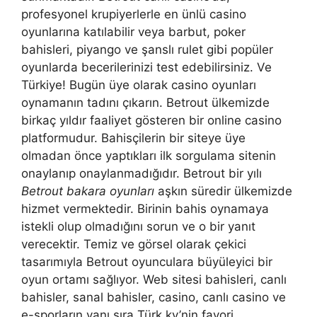
profesyonel krupiyerlerle en ünlü casino
oyunlarına katılabilir veya barbut, poker
bahisleri, piyango ve şanslı rulet gibi popüler
oyunlarda becerilerinizi test edebilirsiniz. Ve
Türkiye! Bugün üye olarak casino oyunları
oynamanın tadını çıkarın. Betrout ülkemizde
birkaç yıldır faaliyet gösteren bir online casino
platformudur. Bahisçilerin bir siteye üye
olmadan önce yaptıkları ilk sorgulama sitenin
onaylanıp onaylanmadığıdır. Betrout bir yılı
Betrout bakara oyunları
aşkın süredir ülkemizde
hizmet vermektedir. Birinin bahis oynamaya
istekli olup olmadığını sorun ve o bir yanıt
verecektir. Temiz ve görsel olarak çekici
tasarımıyla Betrout oyunculara büyüleyici bir
oyun ortamı sağlıyor. Web sitesi bahisleri, canlı
bahisler, sanal bahisler, casino, canlı casino ve
e-sporların yanı sıra Türk ky’nin favori