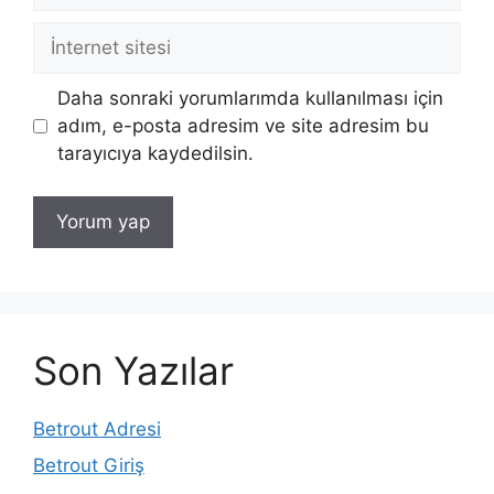
İnternet
sitesi
Daha sonraki yorumlarımda kullanılması için
adım, e-posta adresim ve site adresim bu
tarayıcıya kaydedilsin.
Son Yazılar
Betrout Adresi
Betrout Giriş