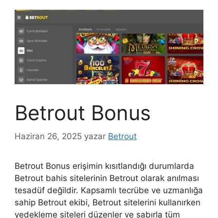
Betrout Bonus
Haziran 26, 2025
yazar
Betrout
Betrout Bonus erişimin kısıtlandığı durumlarda
Betrout bahis sitelerinin Betrout olarak anılması
tesadüf değildir. Kapsamlı tecrübe ve uzmanlığa
sahip Betrout ekibi, Betrout sitelerini kullanırken
yedekleme siteleri düzenler ve sabırla tüm