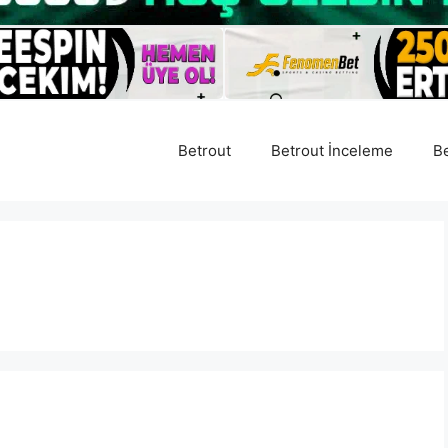
Betrout
Betrout İnceleme
Be