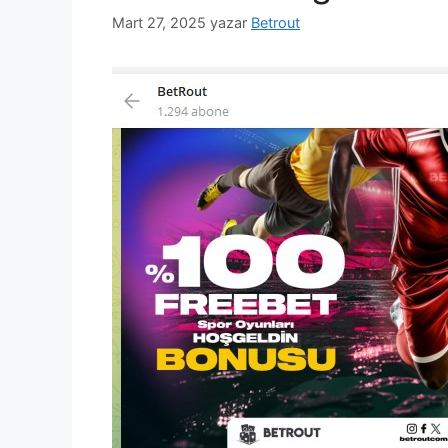
Mart 27, 2025
yazar
Betrout