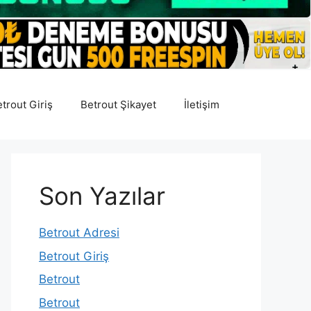
trout Giriş
Betrout Şikayet
İletişim
Son Yazılar
Betrout Adresi
Betrout Giriş
Betrout
Betrout