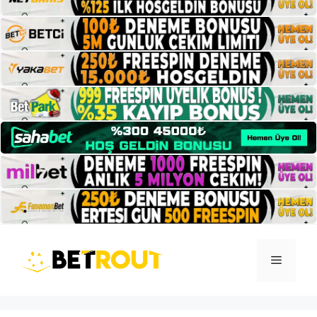
İçeriğe
atla
Menü