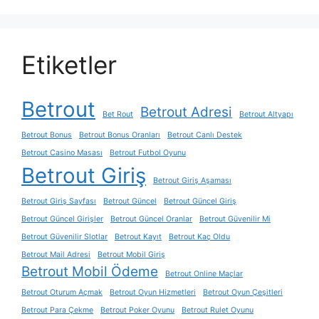
Etiketler
Betrout
Betrout Adresi
Bet Rout
Betrout Altyapı
Betrout Bonus
Betrout Bonus Oranları
Betrout Canlı Destek
Betrout Casino Masası
Betrout Futbol Oyunu
Betrout Giriş
Betrout Giriş Aşaması
Betrout Giriş Sayfası
Betrout Güncel
Betrout Güncel Giriş
Betrout Güncel Girişler
Betrout Güncel Oranlar
Betrout Güvenilir Mi
Betrout Güvenilir Slotlar
Betrout Kayıt
Betrout Kaç Oldu
Betrout Mail Adresi
Betrout Mobil Giriş
Betrout Mobil Ödeme
Betrout Online Maçlar
Betrout Oturum Açmak
Betrout Oyun Hizmetleri
Betrout Oyun Çeşitleri
Betrout Para Çekme
Betrout Poker Oyunu
Betrout Rulet Oyunu