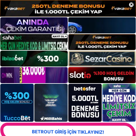
×
BETROUT GİRİŞ İÇİN TIKLAYINIZ!