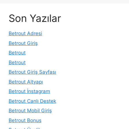
Son Yazılar
Betrout Adresi
Betrout Giriş
Betrout
Betrout
Betrout Giriş Sayfası
Betrout Altyapı
Betrout İnstagram
Betrout Canlı Destek
Betrout Mobil Giriş
Betrout Bonus