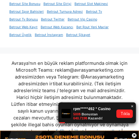
Betrout Site Bonusu
Betrout Site Girişi
Betrout Slot Makinesi
Betrout Spor Bahisleri
Betrout Turnuva Adresi
Betrout Tv
Betrout Tv Bonusu
Betrout Twitter
Betrout Vip Casino
Betrout Web Kayıt
Betrout Web Kazancı
Bet Rout Yeni Maçlar
Betrout Üyelik
Betrout İnstagram
Betrout Şikayet
Avrasya'nın en büyük reklam platformunda olmak için
Microsoft Teams:
reklam@avrasyamarketing.com
adresimizden veya Telegram: @Avrasyamarketing
adresimizden irtibat kurabilirsiniz. (Tek iletişim
adreslerimiz teams / telegram ve mail adresimizdir.
Harici hiçbir iletişim adresimiz bulunmamaktadır.
Lütfen itibar etmeyiniz.) Türkiye yasalarına göre 7258
sayılı kanun uyarınca yasa dışı bahis oynamanın
cezaları mevcuttur. Şu an bulunduğunuz site hiç bir
şekilde illegal bahis oyunları oynatmıyor ve oynamaya
aracı olmuyordur.
faffbet
|
ilbet
|
maximroyalbet
|
×
casivera
|
diesbet
|
cosmobet
|
bahsegel
|
shotbet